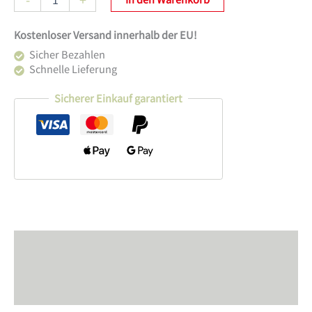
RIKI
Clock
Kostenloser Versand innerhalb der EU!
Menge
Sicher Bezahlen
Schnelle Lieferung
Sicherer Einkauf garantiert
Beschreibung
Zusätzliche Information
Produktsicherheit