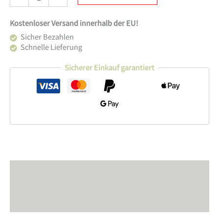
Alarm
Clock
Farbe
Kostenloser Versand innerhalb der EU!
M
Sicher Bezahlen
Menge
Schnelle Lieferung
Sicherer Einkauf garantiert
Beschreibung
Zusätzliche Information
Produktsicherheit