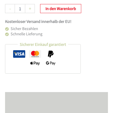
Lemnos
-
+
In den Warenkorb
Riki
Alarm
Kostenloser Versand innerhalb der EU!
Clock
Menge
Sicher Bezahlen
Schnelle Lieferung
Sicherer Einkauf garantiert
Beschreibung
Zusätzliche Information